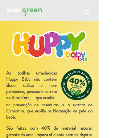
As toalhas umedecidas
Huppy Baby não contem
álcool etílico e nem
parabenos, possuem extrato
de Aloe Vera, que auxilia
na prevenção de assaduras, e o extrato de
Camomila, que auxilia na hidratação da pele do
bebê.​
​São feitas com 40% de material natural,
garantindo uma limpeza eficiente sem os dejetos